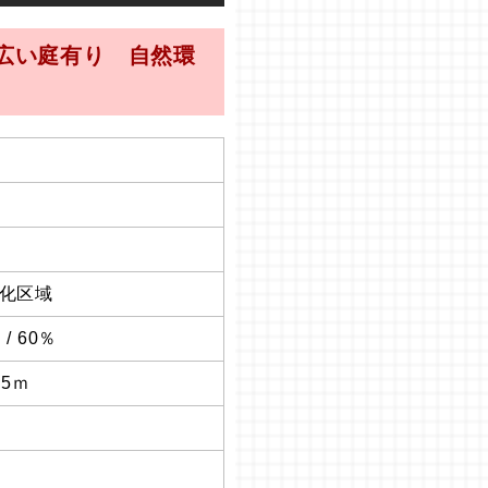
広い庭有り 自然環
化区域
 / 60％
6.5ｍ