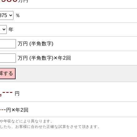
万円
％
年
万円 (半角数字)
万円 (半角数字)✕年2回
,---
円
---
円✕年2回
や年収などにより異なります。
したら、お客様に合わせた正確な試算をさせて頂きます。