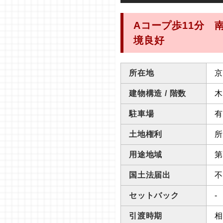
Aコープ歩11分
境良好
所在地
京
建物構造 / 階数
木
駐車場
有
土地権利
所
用途地域
第
国土法届出
不
セットバック
-
引渡時期
相