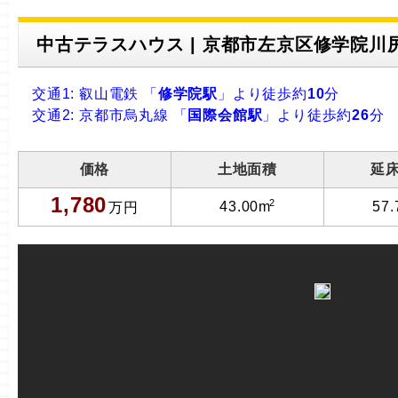
中古テラスハウス | 京都市左京区修学院川尻町 
交通1: 叡山電鉄 「
修学院駅
」より徒歩約
10
分
交通2: 京都市烏丸線 「
国際会館駅
」より徒歩約
26
分
価格
土地面積
延
1,780
2
43.00m
57
万円