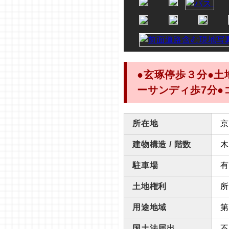
●玄琢停歩３分●土
ーサンディ歩7分●
所在地
京
建物構造 / 階数
木
駐車場
有
土地権利
所
用途地域
第
国土法届出
不