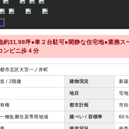
地約31.99坪●車２台駐可●閑静な住宅地●業務ス
コンビニ歩４分
都市北区大宮一ノ井町
造 / 2階建
建物現況
新築
地目
宅地
有権
都市計画
市街
一種低層住居専用地域
建ぺい / 容積率
60％
要
接道状況
南西