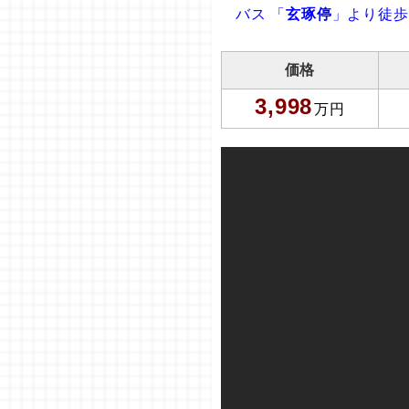
バス 「
玄琢停
」より徒歩
価格
3,998
万円