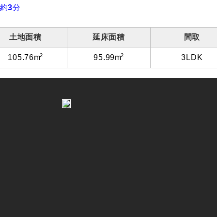
約
3
分
土地面積
延床面積
間取
2
2
3LDK
105.76m
95.99m