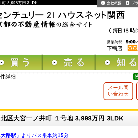
 3,998万円 3LDK
物件詳細
メール問
い合わせ
北区大宮一ノ井町 １号地 3,998万円 3LDK
北大路駅
」よりバス乗車約
15
分