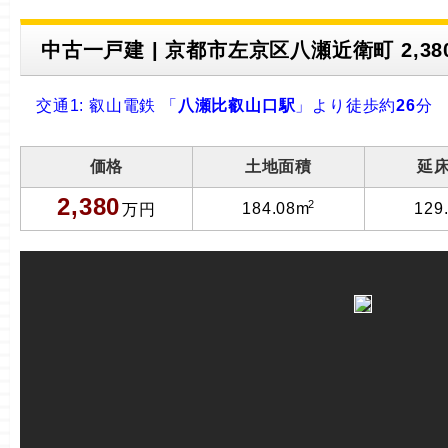
中古一戸建 | 京都市左京区八瀬近衛町 2,380
交通1: 叡山電鉄 「
八瀬比叡山口駅
」より徒歩約
26
分
価格
土地面積
延
2,380
2
184.08m
129
万円