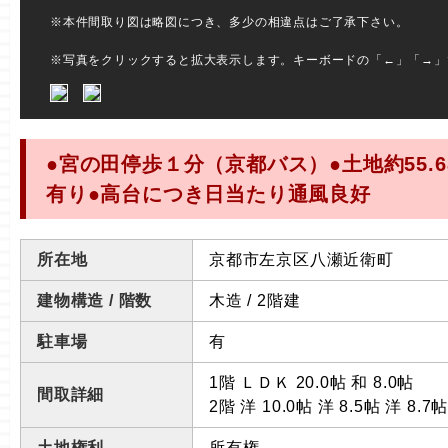
※本件間取り図は略図につき、多少の相違点はご了承下さい。
※写真をクリックすると拡大表示します。キーボードの「←」「→」
●宮の田停歩１分（京都バス）●土地約55.6
有り●高台につき日当たり通風良好
所在地
京都市左京区八瀬近衛町
建物構造 / 階数
木造 / 2階建
駐車場
有
1階 ＬＤＫ 20.0帖 和 8.0帖
間取詳細
2階 洋 10.0帖 洋 8.5帖 洋 8.7
土地権利
所有権