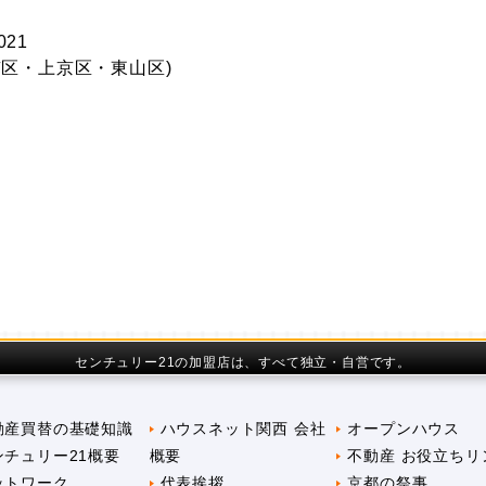
021
区・上京区・東山区)
センチュリー21の加盟店は、すべて独立・自営です。
動産買替の基礎知識
ハウスネット関西 会社
オープンハウス
ンチュリー21概要
概要
不動産 お役立ちリ
ットワーク
代表挨拶
京都の祭事