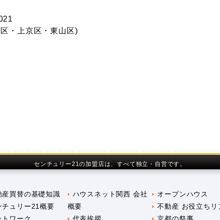
021
区・上京区・東山区)
センチュリー21の加盟店は、すべて独立・自営です。
動産買替の基礎知識
ハウスネット関西 会社
オープンハウス
ンチュリー21概要
概要
不動産 お役立ちリ
ットワーク
代表挨拶
京都の祭事