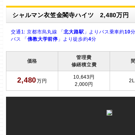
シャルマン衣笠金閣寺ハイツ 2,480万円 
交通1: 京都市烏丸線 「
北大路駅
」よりバス乗車約
10
バス 「
佛教大学前停
」より徒歩約
4
分
管理費
価格
修繕積立費
10,643円
2,480
2
万円
2,000円