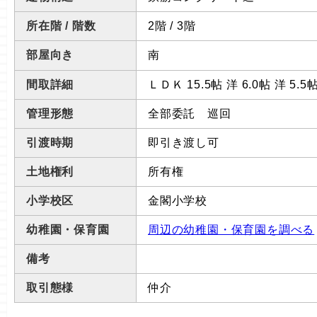
所在階 / 階数
2階 / 3階
部屋向き
南
間取詳細
ＬＤＫ 15.5帖 洋 6.0帖 洋 5.5
管理形態
全部委託 巡回
引渡時期
即引き渡し可
土地権利
所有権
小学校区
金閣小学校
幼稚園・保育園
周辺の幼稚園・保育園を調べる
備考
取引態様
仲介