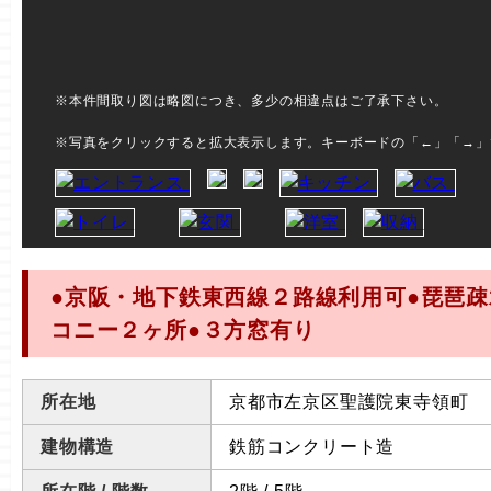
※本件間取り図は略図につき、多少の相違点はご了承下さい。
※写真をクリックすると拡大表示します。キーボードの「←」「→」
●京阪・地下鉄東西線２路線利用可●琵琶疎
コニー２ヶ所●３方窓有り
所在地
京都市左京区聖護院東寺領町
建物構造
鉄筋コンクリート造