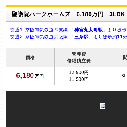
聖護院パークホームズ 6,180万円 3LD
交通1: 京阪電気鉄道鴨東線 「
神宮丸太町駅
」より徒歩
交通2: 京阪電気鉄道京阪線 「
三条駅
」より徒歩約
11
管理費
価格
修繕積立費
12,900円
6,180
3
万円
11,530円