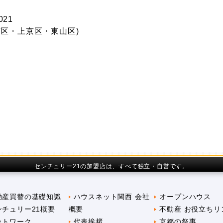
021
区・上京区・東山区)
センチュリー21の加盟店は、すべて独立・自営です。
動産買替の基礎知識
ハウスネット関西 会社
オープンハウス
ンチュリー21概要
概要
不動産 お役立ちリ
ットワーク
代表挨拶
京都の祭事