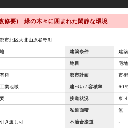
改修要) 緑の木々に囲まれた閑静な環境
都市北区大北山原谷乾町
地
建築条件
建
地目
宅
有権
都市計画
市
工業地域
建ぺい / 容積率
60％
要
接道状況
東 
私道面積
無
引き渡し可
不適合接道
-