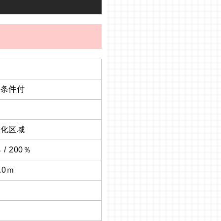
築条件付
地
街化区域
 / 200％
4.0ｍ