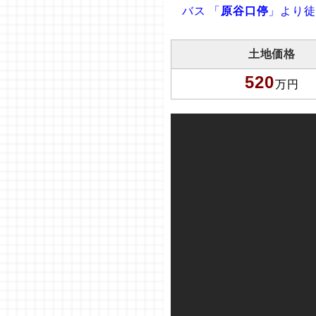
バス 「
原谷口停
」より徒
土地価格
520
万円