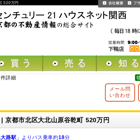
 520万円
物件詳細
メール問
い合わせ
 | 京都市北区大北山原谷乾町 520万円
北大路駅
」よりバス乗車約
18
分