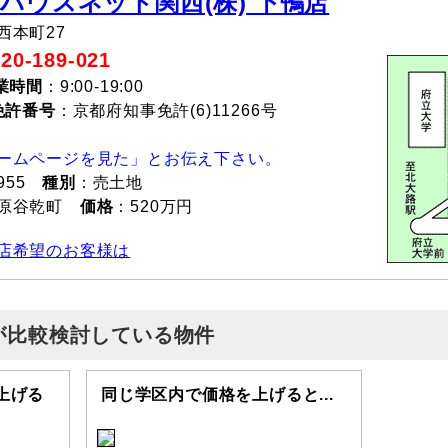
 ハウスネット関西(株) 下鴨店
西本町27
-189-021
業時間
：9:00-19:00
免許番号
：京都府知事免許(6)11266号
ームページを見た」とお伝え下さい。
955
種別
：売土地
山原谷乾町
価格
：520万円
店希望のお客様は
が比較検討している物件
上げる
同じ学区内で価格を上げると...