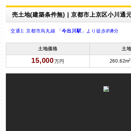
売土地(建築条件無) | 京都市上京区小川通元
交通1: 京都市烏丸線 「
今出川駅
」より徒歩約
8
分
土地価格
土
15,000
2
260.62m
万円