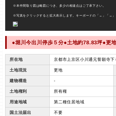
※本件間取り図は略図につき、多少の相違点はご了承下さい。
※写真をクリックすると拡大表示します。キーボードの「←」「→」
●堀川今出川停歩５分●土地約78.83坪●更
所在地
京都市上京区小川通元誓願寺下
土地現況
更地
建物構造
-
土地権利
所有権
用途地域
第二種住居地域
国土法届出
不要