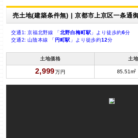
売土地(建築条件無) | 京都市上京区一条通御
交通1: 京福北野線 「
北野白梅町駅
」より徒歩約
6
分
交通2: 山陰本線 「
円町駅
」より徒歩約
12
分
土地価格
土
2,999
2
85.51m
万円