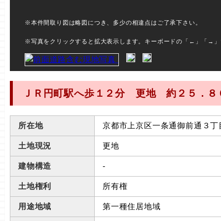
※本件間取り図は略図につき、多少の相違点はご了承下さい。
※写真をクリックすると拡大表示します。キーボードの「←」「→」
ＪＲ円町駅へ歩１２分 更地 約２５．８
所在地
京都市上京区一条通御前通３丁
土地現況
更地
建物構造
-
土地権利
所有権
用途地域
第一種住居地域