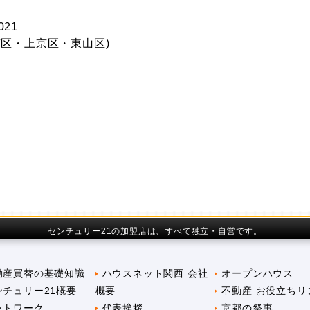
021
区・上京区・東山区)
センチュリー21の加盟店は、すべて独立・自営です。
動産買替の基礎知識
ハウスネット関西 会社
オープンハウス
ンチュリー21概要
概要
不動産 お役立ちリ
ットワーク
代表挨拶
京都の祭事