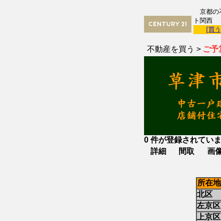
京都の不
ト関西
[買う
不動産を買う >
ご予
0 件が登録されています
詳細
間取
画
所在地
北区
左京区
上京区