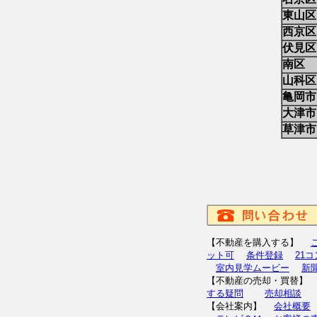
東山区
西京区
伏見区
南区
山科区
亀岡市
大津市
草津市
【不動産を購入する】
ット可
条件登録
21
室内見学ムービー
新
【不動産の売却・買替
する疑問
売却相談
【会社案内】
会社概要