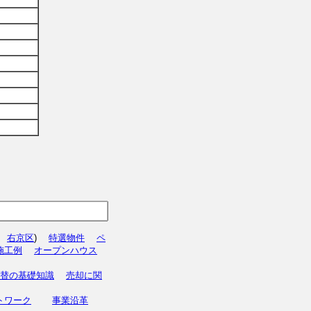
右京区
)
特選物件
ペ
施工例
オープンハウス
替の基礎知識
売却に関
トワーク
事業沿革