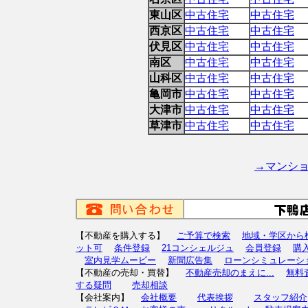
東山区
中古住宅
中古住宅
西京区
中古住宅
中古住宅
伏見区
中古住宅
中古住宅
南区
中古住宅
中古住宅
山科区
中古住宅
中古住宅
亀岡市
中古住宅
中古住宅
大津市
中古住宅
中古住宅
草津市
中古住宅
中古住宅
→マンシ
【不動産を購入する】
ご予算で検索
地域・学区から
ット可
条件登録
21コンシェルジュ
会員登録
購
室内見学ムービー
新聞広告集
ローンシミュレーシ
【不動産の売却・買替】
不動産売却のまえに...
無料
する疑問
売却相談
【会社案内】
会社概要
代表挨拶
スタッフ紹介