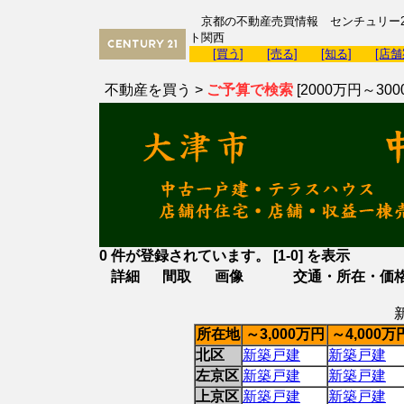
京都の不動産売買情報 センチュリー2
ト関西
[買う]
[売る]
[知る]
[店舗
不動産を買う >
ご予算で検索
[2000万円～300
0 件が登録されています。 [1-0] を表示
詳細
間取
画像
交通・所在・価
所在地
～3,000万円
～4,000万
北区
新築戸建
新築戸建
左京区
新築戸建
新築戸建
上京区
新築戸建
新築戸建