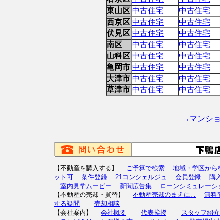
東山区
中古住宅
中古住宅
西京区
中古住宅
中古住宅
伏見区
中古住宅
中古住宅
南区
中古住宅
中古住宅
山科区
中古住宅
中古住宅
亀岡市
中古住宅
中古住宅
大津市
中古住宅
中古住宅
草津市
中古住宅
中古住宅
→マンシ
【不動産を購入する】
ご予算で検索
地域・学区から
ット可
条件登録
21コンシェルジュ
会員登録
購
室内見学ムービー
新聞広告集
ローンシミュレーシ
【不動産の売却・買替】
不動産売却のまえに...
無料
する疑問
売却相談
【会社案内】
会社概要
代表挨拶
スタッフ紹介