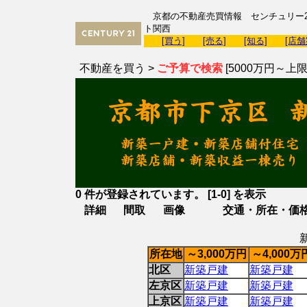
京都の不動産売買情報 センチュリー2
ト関西
[買う]
[売る]
[知る]
[店舗
不動産を買う >
ご予算で検索
[5000万円～上限
0 件が登録されています。 [1-0] を表示
詳細
間取
画像
交通・所在・価
所在地
～3,000万円
～4,000万
北区
新築戸建
新築戸建
左京区
新築戸建
新築戸建
上京区
新築戸建
新築戸建