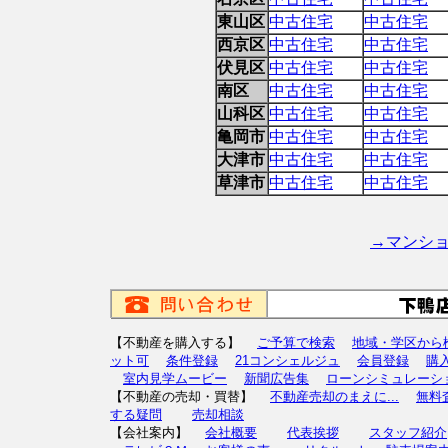
東山区
中古住宅
中古住宅
西京区
中古住宅
中古住宅
伏見区
中古住宅
中古住宅
南区
中古住宅
中古住宅
山科区
中古住宅
中古住宅
亀岡市
中古住宅
中古住宅
大津市
中古住宅
中古住宅
草津市
中古住宅
中古住宅
→マンシ
【不動産を購入する】
ご予算で検索
地域・学区から
ット可
条件登録
21コンシェルジュ
会員登録
購
室内見学ムービー
新聞広告集
ローンシミュレーシ
【不動産の売却・買替】
不動産売却のまえに...
無料
する疑問
売却相談
【会社案内】
会社概要
代表挨拶
スタッフ紹介