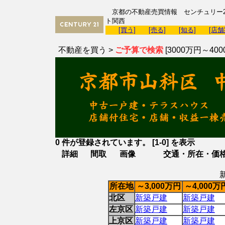
京都の不動産売買情報 センチュリー2
ト関西
[買う]
[売る]
[知る]
[店舗
不動産を買う >
ご予算で検索
[3000万円～400
0 件が登録されています。 [1-0] を表示
詳細
間取
画像
交通・所在・価
所在地
～3,000万円
～4,000万
北区
新築戸建
新築戸建
左京区
新築戸建
新築戸建
上京区
新築戸建
新築戸建