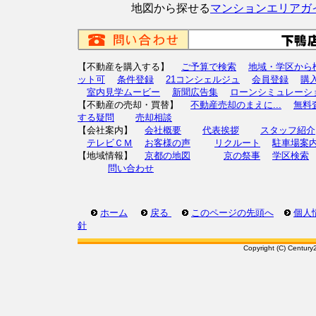
地図から探せる
マンションエリアガ
【不動産を購入する】
ご予算で検索
地域・学区から
ット可
条件登録
21コンシェルジュ
会員登録
購
室内見学ムービー
新聞広告集
ローンシミュレーシ
【不動産の売却・買替】
不動産売却のまえに...
無料
する疑問
売却相談
【会社案内】
会社概要
代表挨拶
スタッフ紹介
テレビＣＭ
お客様の声
リクルート
駐車場案
【地域情報】
京都の地図
京の祭事
学区検索
問い合わせ
ホーム
戻る
このページの先頭へ
個人
針
Copyright (C) Century