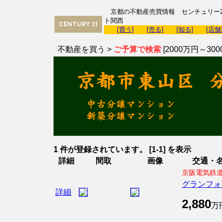
京都の不動産売買情報 センチュリー2
ト関西
[買う]
[売る]
[知る]
[店舗
不動産を買う >
ご予算で検索
[2000万円～300
1 件が登録されています。 [1-1] を表示
詳細
間取
画像
交通・
京阪電気鉄道
グランフォ
詳細
2,880
万