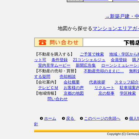
→新築戸建・
地図から探せる
マンションエリアガ
【不動産を購入する】
ご予算で検索
地域・学区から
ット可
条件登録
21コンシェルジュ
会員登録
購
室内見学ムービー
新聞広告集
ローンシミュレーシ
【不動産の売却・買替】
不動産売却のまえに...
無料
する疑問
売却相談
【会社案内】
会社概要
代表挨拶
スタッフ紹介
テレビＣＭ
お客様の声
リクルート
駐車場案
【地域情報】
京都の地図
京の祭事
学区検索
問い合わせ
ホーム
戻る
このページの先頭へ
個人
針
Copyright (C) Century