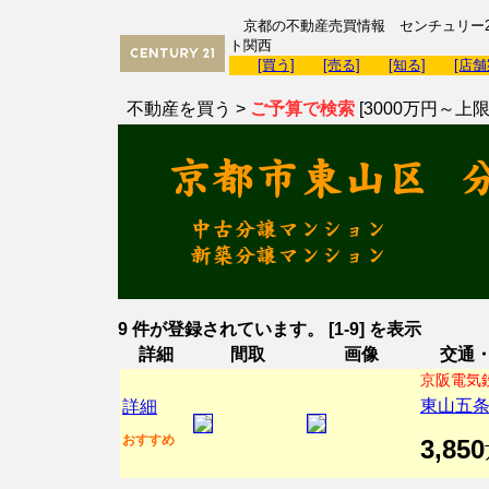
京都の不動産売買情報 センチュリー2
ト関西
[買う]
[売る]
[知る]
[店舗
不動産を買う >
ご予算で検索
[3000万円～上限
9 件が登録されています。 [1-9] を表示
詳細
間取
画像
交通
京阪電気
東山五
詳細
おすすめ
3,850