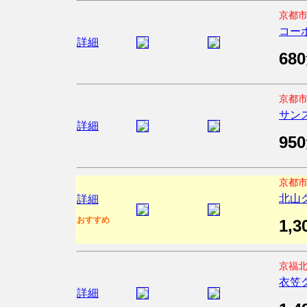
京都市
コー
詳細
680
京都市
サン
詳細
950
京都市
北山
詳細
おすすめ
1,3
京福北
衣笠
詳細