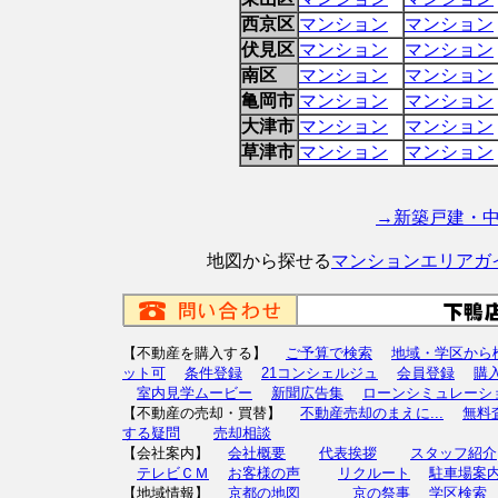
西京区
マンション
マンション
伏見区
マンション
マンション
南区
マンション
マンション
亀岡市
マンション
マンション
大津市
マンション
マンション
草津市
マンション
マンション
→新築戸建・
地図から探せる
マンションエリアガ
【不動産を購入する】
ご予算で検索
地域・学区から
ット可
条件登録
21コンシェルジュ
会員登録
購
室内見学ムービー
新聞広告集
ローンシミュレーシ
【不動産の売却・買替】
不動産売却のまえに...
無料
する疑問
売却相談
【会社案内】
会社概要
代表挨拶
スタッフ紹介
テレビＣＭ
お客様の声
リクルート
駐車場案
【地域情報】
京都の地図
京の祭事
学区検索