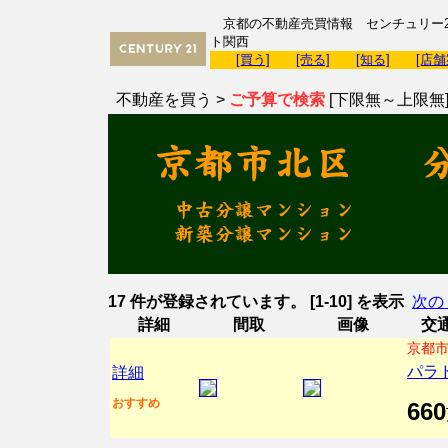
京都の不動産売買情報 センチュリー2
ト関西
[買う]
[売る]
[知る]
[店舗
不動産を買う >
ご予算で検索
[下限無～上限無
17 件が登録されています。 [1-10] を表示
次の 
詳細
間取
画像
交
京都市
パラ
詳細
おすすめ
660