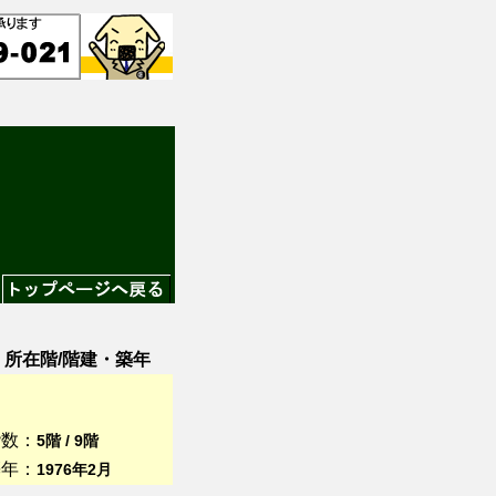
所在階/階建・築年
階数：
5階 / 9階
築年：
1976年2月