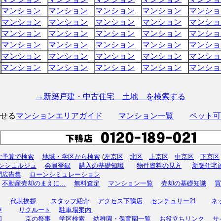
マンション
マンション
マンション
マンション
マンショ
マンション
マンション
マンション
マンション
マンショ
マンション
マンション
マンション
マンション
マンショ
マンション
マンション
マンション
マンション
マンショ
マンション
マンション
マンション
マンション
マンショ
マンション
マンション
マンション
マンション
マンショ
→新築戸建・中古住宅 土地 を検索する
せる
マンションエリアガイド
マンション一覧
ペット可
ご予算で検索
地域・学区から検索
(
左京区
北区
上京区
中京区
下京区
コンシェルジュ
会員登録
購入の基礎知識
物件資料の見方
新築住宅
聞広告集
ローンシミュレーション
】
不動産売却のまえに...
無料査定
マンション一覧
売却の基礎知識
買
代表挨拶
スタッフ紹介
アクセス下鴨店
センチュリー21
ネ
声
リクルート
駐車場案内
図
京の祭事
学区検索
幼稚園・保育園一覧
お役立ちリンク
サ