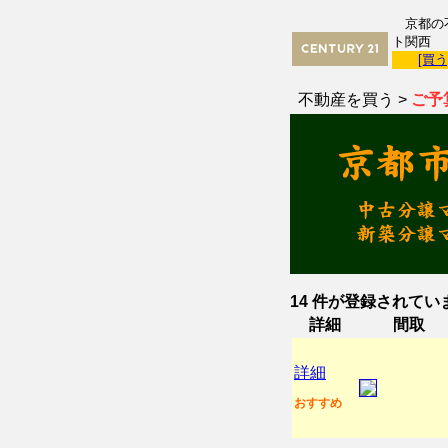
京都の不
ト関西
[買う
不動産を買う >
ご予
14 件が登録されています
詳細
間取
詳細
おすすめ