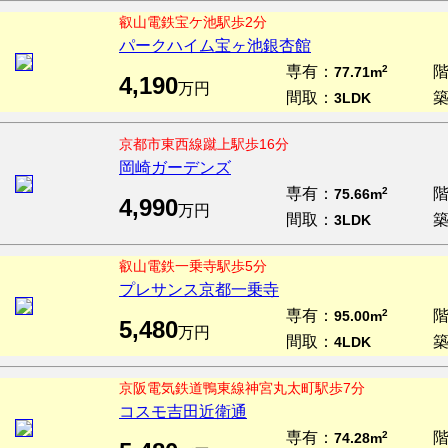
叡山電鉄宝ケ池駅歩2分
パークハイム宝ヶ池銀杏館
専有：
2
77.71m
4,190
万円
間取：
3LDK
京都市東西線蹴上駅歩16分
岡崎ガーデンズ
専有：
2
75.66m
4,990
万円
間取：
3LDK
叡山電鉄一乗寺駅歩5分
プレサンス京都一乗寺
専有：
2
95.00m
5,480
万円
間取：
4LDK
京阪電気鉄道鴨東線神宮丸太町駅歩7分
コスモ吉田近衛通
専有：
2
74.28m