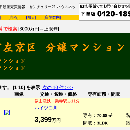
動産売買情報 センチュリー21 ハウスネッ
]
[売る]
[知る]
[店舗案内]
算で検索
[3000万円～上限無]
。 [1-10] を表示
次の 10 件 >>>
画像
交通・名称・価格
専有面積・間取
叡山電鉄一乗寺駅歩11分
ハイツ白川
専有：
2
70.68m
3,399
万円
間取：
3LDK