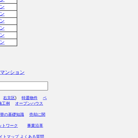
ン
ン
ン
ン
ン
ン
マンション
右京区
)
特選物件
ペ
施工例
オープンハウス
替の基礎知識
売却に関
ットワーク
事業沿革
イトマップ
よくある質問