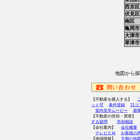
西京区
伏見区
南区
亀岡市
大津市
草津市
地図から探
【不動産を購入する】
ット可
条件登録
21
室内見学ムービー
新
【不動産の売却・買替
する疑問
売却相談
【会社案内】
会社概要
テレビＣＭ
お客様の
【地域情報】
京都の地