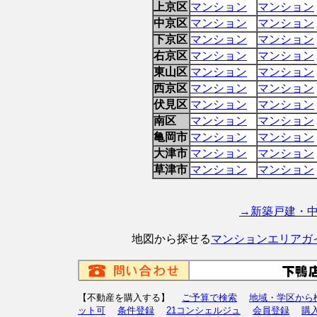
上京区
マンション
マンション
中京区
マンション
マンション
下京区
マンション
マンション
右京区
マンション
マンション
東山区
マンション
マンション
西京区
マンション
マンション
伏見区
マンション
マンション
南区
マンション
マンション
亀岡市
マンション
マンション
大津市
マンション
マンション
草津市
マンション
マンション
→新築戸建・
地図から探せる
マンションエリアガ
【不動産を購入する】
ご予算で検索
地域・学区から
ット可
条件登録
21コンシェルジュ
会員登録
購