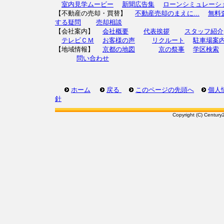
室内見学ムービー
新聞広告集
ローンシミュレーシ
【不動産の売却・買替】
不動産売却のまえに...
無料
する疑問
売却相談
【会社案内】
会社概要
代表挨拶
スタッフ紹介
テレビＣＭ
お客様の声
リクルート
駐車場案
【地域情報】
京都の地図
京の祭事
学区検索
問い合わせ
ホーム
戻る
このページの先頭へ
個人
針
Copyright (C) Century