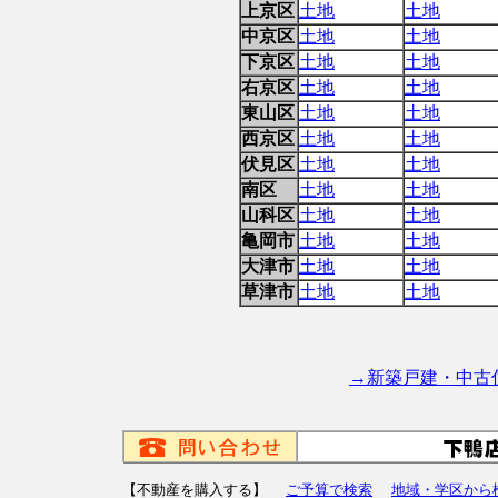
上京区
土地
土地
中京区
土地
土地
下京区
土地
土地
右京区
土地
土地
東山区
土地
土地
西京区
土地
土地
伏見区
土地
土地
南区
土地
土地
山科区
土地
土地
亀岡市
土地
土地
大津市
土地
土地
草津市
土地
土地
→新築戸建・中古
【不動産を購入する】
ご予算で検索
地域・学区から