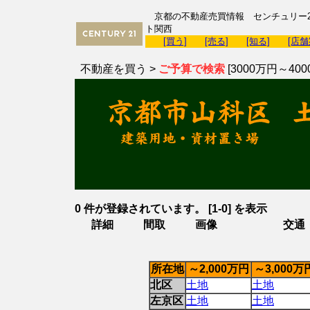
京都の不動産売買情報 センチュリー2
ト関西
[買う]
[売る]
[知る]
[店舗
不動産を買う >
ご予算で検索
[3000万円～400
0 件が登録されています。 [1-0] を表示
詳細
間取
画像
交通
所在地
～2,000万円
～3,000万
北区
土地
土地
左京区
土地
土地