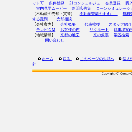
ット可
条件登録
21コンシェルジュ
会員登録
購
室内見学ムービー
新聞広告集
ローンシミュレーシ
【不動産の売却・買替】
不動産売却のまえに...
無料
する疑問
売却相談
【会社案内】
会社概要
代表挨拶
スタッフ紹介
テレビＣＭ
お客様の声
リクルート
駐車場案
【地域情報】
京都の地図
京の祭事
学区検索
問い合わせ
ホーム
戻る
このページの先頭へ
個人
針
Copyright (C) Century