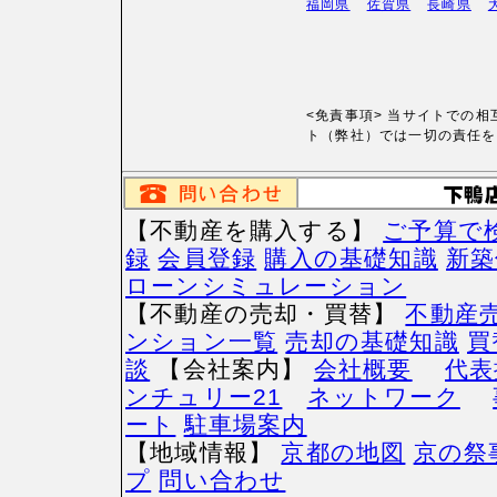
福岡県
佐賀県
長崎県
<免責事項> 当サイトでの
ト（弊社）では一切の責任を
【不動産を購入する】
ご予算で
録
会員登録
購入の基礎知識
新築
ローンシミュレーション
【不動産の売却・買替】
不動産売
ンション一覧
売却の基礎知識
買
談
【会社案内】
会社概要
代表
ンチュリー21
ネットワーク
ート
駐車場案内
【地域情報】
京都の地図
京の祭
プ
問い合わせ