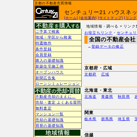
京都の不動産売買情報
センチュリー21 ハウスネッ
[ホーム]
[会社案内]
[サイトマップ]
[リンク
地域情報・調べる > リンク
ご予算で検索
お役立ちリンク
・
センチュリ
地域・学区から検索
全国の不動産会社
特選物件
→
登録データの修正
条件登録
会員登録
購入の基礎知識
新築住宅施工例
京都府・広域
オープンハウス
京都府
広域
新聞広告集
ローンシミュレーション
北海道・東北
不動産売却のまえに...
北海道
青森県
秋田県
売却・査定 よくある質問
無料査定
関東
マンション一覧
栃木県
群馬県
埼玉県
売却の基礎知識
買替の基礎知識
信越