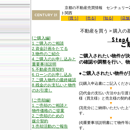
京都の不動産売買情報 センチュリー2
ト関西
[買う]
[売る]
[知る]
[店舗
不動産を買う > 購入の
[ご購入編]
1.ご購入のご相談
2.資金計画をたてる
3.物件のご紹介
ご購入されたい物件が決
4.ご購入のお申し込みと
の確認や調整を行い、物
重要事項説明
5.不動産売買契約
●ご購入されたい物件が
6.ローンのお申し込み
7.ご購入物件の最終確認
(1)購入申込書にご記入くださ
8.残金のお支払いと物件
▼
のお引渡し
(2)代金の支払い方法やお引
様（買主様）と売主様の契約
[ご売却編]
▼
1.ご売却のご相談と
(3)充分にご納得いただいた
物件価格のご提案
す。
2.ご売却のための
▼
媒介契約
(4)重要事項説明書にて物件
3.売却活動のご報告
す。