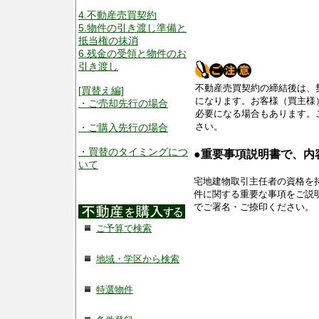
4.不動産売買契約
5.物件の引き渡し準備と
抵当権の抹消
6.残金の受領と物件のお
引き渡し
不動産売買契約の締結後は、
[買替え編]
になります。お客様（買主様
・ご売却先行の場合
必要になる場合もあります。
さい。
・ご購入先行の場合
・買替のタイミングにつ
●重要事項説明書で、内
いて
宅地建物取引主任者の資格を
件に関する重要な事項をご説
でご署名・ご捺印ください。
ご予算で検索
地域・学区から検索
特選物件