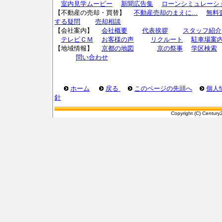
室内見学ムービー
新聞広告集
ローンシミュレーシ
【不動産の売却・買替】
不動産売却のまえに...
無料
する疑問
売却相談
【会社案内】
会社概要
代表挨拶
スタッフ紹介
テレビＣＭ
お客様の声
リクルート
駐車場案
【地域情報】
京都の地図
京の祭事
学区検索
問い合わせ
ホーム
戻る
このページの先頭へ
個人
針
Copyright (C) Century