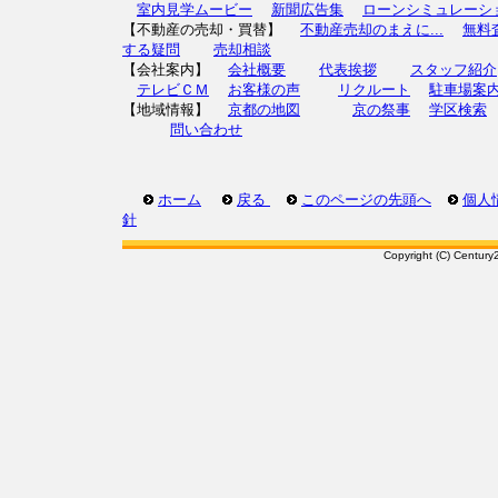
室内見学ムービー
新聞広告集
ローンシミュレーシ
【不動産の売却・買替】
不動産売却のまえに...
無料
する疑問
売却相談
【会社案内】
会社概要
代表挨拶
スタッフ紹介
テレビＣＭ
お客様の声
リクルート
駐車場案
【地域情報】
京都の地図
京の祭事
学区検索
問い合わせ
ホーム
戻る
このページの先頭へ
個人
針
Copyright (C) Century